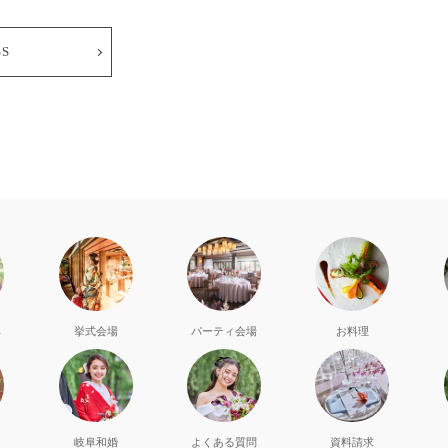
SS
典
挙式会場
パーティ会場
お料理
岐阜和婚
よくある質問
資料請求