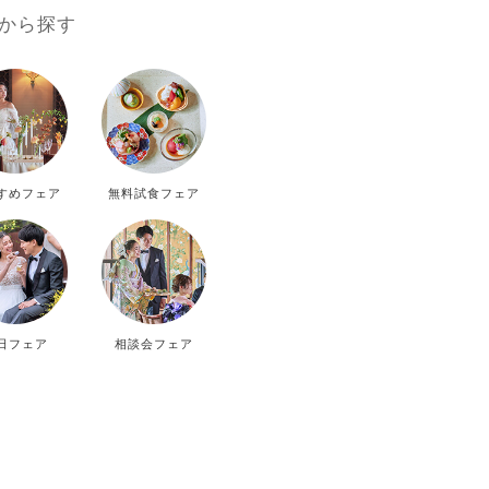
9
から探す
D
THU
FRI
SAT
SUN
3
4
5
6
すめフェア
無料試食フェア
10
11
12
13
17
18
19
20
24
25
26
27
日フェア
相談会フェア