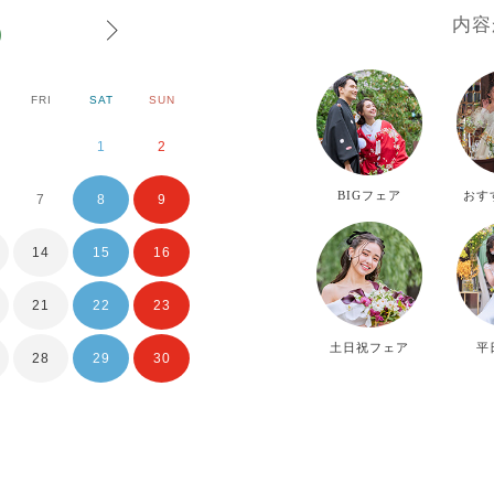
8
内容
FRI
SAT
SUN
MON
TUE
WE
1
2
1
2
BIGフェア
おす
7
8
9
7
8
9
14
15
16
14
15
16
21
22
23
21
22
23
土日祝フェア
平
28
29
30
28
29
30