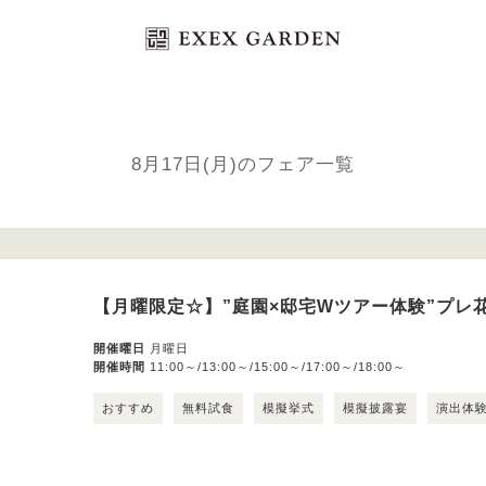
Bridal Fair
ブライダルフェア
8月17日(月)のフェア一覧
【月曜限定☆】”庭園×邸宅Wツアー体験”プレ
開催曜日
月曜日
開催時間
11:00～/13:00～/15:00～/17:00～/18:00～
おすすめ
無料試食
模擬挙式
模擬披露宴
演出体