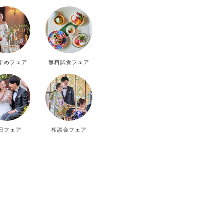
D
THU
FRI
SAT
SUN
3
4
5
6
すめフェア
無料試食フェア
10
11
12
13
17
18
19
20
24
25
26
27
日フェア
相談会フェア