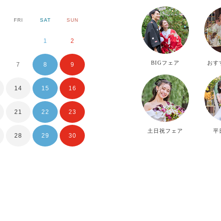
FRI
SAT
SUN
MON
TUE
WE
1
2
1
2
BIGフェア
おす
7
8
9
7
8
9
14
15
16
14
15
16
21
22
23
21
22
23
土日祝フェア
平
28
29
30
28
29
30