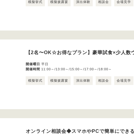
模擬挙式
模擬披露宴
演出体験
相談会
会場見学
【2名〜OK☆お得なプラン】豪華試食×少人数
開催曜日
平日
開催時間
11:00～/13:00～/15:00～/17:00～/18:00～
模擬挙式
模擬披露宴
演出体験
相談会
会場見学
オンライン相談会◆スマホやPCで簡単にでき