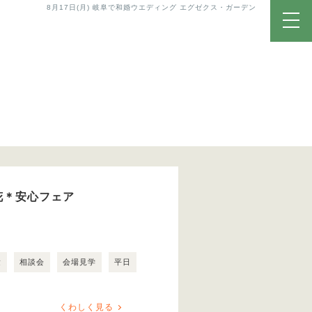
8月17日(月) 岐阜で和婚ウエディング エグゼクス・ガーデン
花＊安心フェア
験
相談会
会場見学
平日
くわしく見る