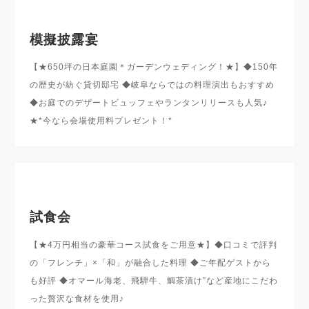
模擬披露宴
【★650坪の日本庭園＊ガーデンウェディング！★】◆150年
の歴史が紡ぐ貸切邸宅 ◆岐阜ならではの料理演出もおすすめ
◆お庭でのデザートビュッフェやランタンリリースも人気♪
★*今なら会場使用料プレゼント！*
試食会
【★4万円相当の豪華コース試食をご用意★】◆口コミで評判
の「フレンチ」×「和」が融合した料理 ◆ご年配ゲストから
も好評 ◆オマール海老、飛騨牛、鯛茶漬け”など産地にこだわ
った贅沢な食材を使用♪