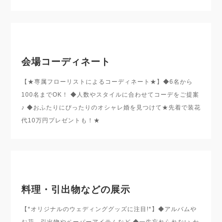
会場コーディネート
【★専属フローリストによるコーディネート★】◆6名から
100名までOK！ ◆人数やスタイルに合わせてコーデをご提案
♪ ◆おふたりにぴったりのオシャレ婚を見つけて★先着で装花
代10万円プレゼントも！★
料理・引出物などの展示
【*オリジナルのウェディンググッズに注目!*】◆アルバムや