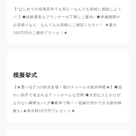
【*はじめての会場見学でも安心！なんでも気軽に相談しよう
♪* 】◆経験豊富なプランナーが丁寧にご案内♪ ◆準備期間や
お見積りなど、なんでもお気軽にご相談ください！ ★最大
100万円のご優待プランも！★
模擬挙式
【★選べる2つの挙式会場！蔵のチャペル＆館内神殿★】◆温
かい拍手で包まれるアットホームな空間 ◆大切な人とかけが
えのない瞬間を♪☆彡◆岐阜で唯一！花嫁行列ができる館内神
殿も♪★挙式料10万円プレゼント★