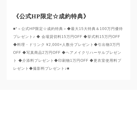
《公式HP限定☆成約特典》
■*＜公式HP限定☆成約特典＞◆最大15大特典＆100万円優待
プレゼント♪ ◆ 会場貸切料15万円OFF ◆挙式料15万円OFF
◆料理・ドリンク ¥2,000×人数分プレゼント◆引出物3万円
OFF ◆写真商品2万円OFF ◆ヘアメイクリハーサルプレゼン
ト ◆介添料プレゼント◆印刷物1万円OFF ◆更衣室使用料プ
レゼント◆撮影料プレゼント♪■
このフェアを予約する
ご希望の日程を選択してください。