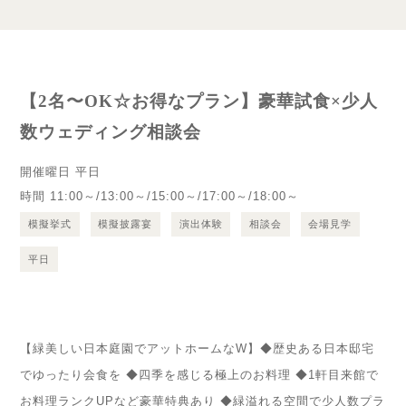
【2名〜OK☆お得なプラン】豪華試食×少人
数ウェディング相談会
開催曜日
平日
時間
11:00～/13:00～/15:00～/17:00～/18:00～
模擬挙式
模擬披露宴
演出体験
相談会
会場見学
平日
【緑美しい日本庭園でアットホームなW】◆歴史ある日本邸宅
でゆったり会食を ◆四季を感じる極上のお料理 ◆1軒目来館で
お料理ランクUPなど豪華特典あり ◆緑溢れる空間で少人数プラ