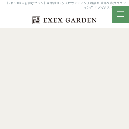
【2名〜OK☆お得なプラン】豪華試食×少人数ウェディング相談会 岐阜で和婚ウエデ
ィング エグゼクス・ガーデン