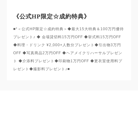
《公式HP限定☆成約特典》
■*＜公式HP限定☆成約特典＞◆最大15大特典＆100万円優待
プレゼント♪ ◆ 会場貸切料15万円OFF ◆挙式料15万円OFF
◆料理・ドリンク ¥2,000×人数分プレゼント◆引出物3万円
OFF ◆写真商品2万円OFF ◆ヘアメイクリハーサルプレゼン
ト ◆介添料プレゼント◆印刷物1万円OFF ◆更衣室使用料プ
レゼント◆撮影料プレゼント♪■
このフェアを予約する
ご希望の日程を選択してください。