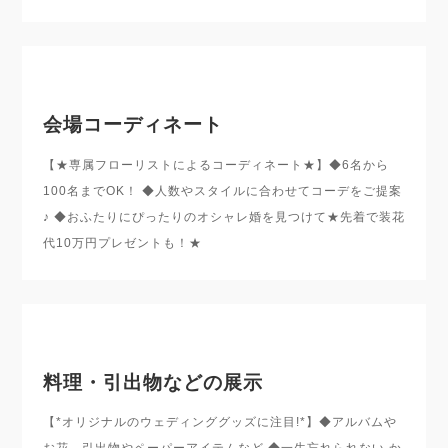
会場コーディネート
【★専属フローリストによるコーディネート★】◆6名から
100名までOK！ ◆人数やスタイルに合わせてコーデをご提案
♪ ◆おふたりにぴったりのオシャレ婚を見つけて★先着で装花
代10万円プレゼントも！★
料理・引出物などの展示
【*オリジナルのウェディンググッズに注目!*】◆アルバムや