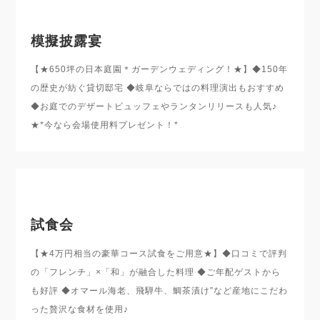
模擬披露宴
【★650坪の日本庭園＊ガーデンウェディング！★】◆150年
の歴史が紡ぐ貸切邸宅 ◆岐阜ならではの料理演出もおすすめ
◆お庭でのデザートビュッフェやランタンリリースも人気♪
★*今なら会場使用料プレゼント！*
試食会
【★4万円相当の豪華コース試食をご用意★】◆口コミで評判
の「フレンチ」×「和」が融合した料理 ◆ご年配ゲストから
も好評 ◆オマール海老、飛騨牛、鯛茶漬け”など産地にこだわ
った贅沢な食材を使用♪