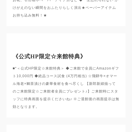
お花、引出物やペーパーアイテムなど ◆一生忘れられない か
けがえのない瞬間をおふたりらしく演出★ペーパーアイテム
お持ち込み無料！★
《公式HP限定☆来館特典》
■*＜公式HP限定☆来館特典＞ ◆ご来館で全員にAmazonギフ
ト10,000円 ◆絶品コース試食 (4万円相当) ☆飛騨牛×オマー
ル海老×鯛茶漬けの豪華食材を食べ尽くし 【新郎新婦揃って
のご来館限定☆ご来館者全員にプレゼント♪】ご来館時にスタ
ッフに特典画面を提示くださいね♪ ※ご退館後の画面提示は無
効となります。