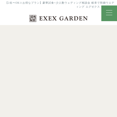
【2名〜OK☆お得なプラン】豪華試食×少人数ウェディング相談会 岐阜で和婚ウエデ
ィング エグゼクス・ガーデン