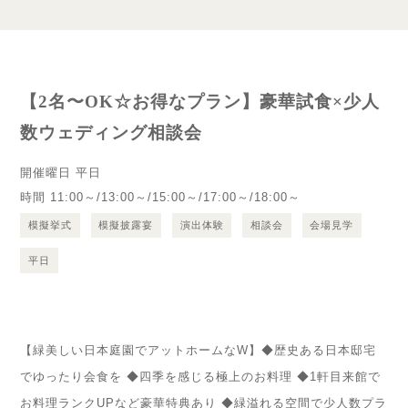
【2名〜OK☆お得なプラン】豪華試食×少人
数ウェディング相談会
開催曜日
平日
時間
11:00～/13:00～/15:00～/17:00～/18:00～
模擬挙式
模擬披露宴
演出体験
相談会
会場見学
平日
【緑美しい日本庭園でアットホームなW】◆歴史ある日本邸宅
でゆったり会食を ◆四季を感じる極上のお料理 ◆1軒目来館で
お料理ランクUPなど豪華特典あり ◆緑溢れる空間で少人数プラ