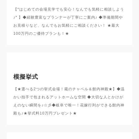
【*はじめての会場見学でも安心！なんでも気軽に相談しよう
♪* 】◆経験豊富なプランナーが丁寧にご案内♪ ◆準備期間や
お見積りなど、なんでもお気軽にご相談ください！ ★最大
100万円のご優待プランも！★
模擬挙式
【★選べる2つの挙式会場！蔵のチャペル＆館内神殿★】◆温
かい拍手で包まれるアットホームな空間 ◆大切な人とかけが
えのない瞬間を♪☆彡◆岐阜で唯一！花嫁行列ができる館内神
殿も♪★挙式料10万円プレゼント★