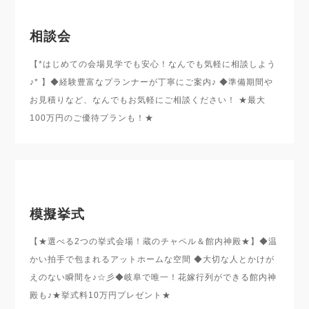
相談会
【*はじめての会場見学でも安心！なんでも気軽に相談しよう
♪* 】◆経験豊富なプランナーが丁寧にご案内♪ ◆準備期間や
お見積りなど、なんでもお気軽にご相談ください！ ★最大
100万円のご優待プランも！★
模擬挙式
【★選べる2つの挙式会場！蔵のチャペル＆館内神殿★】◆温
かい拍手で包まれるアットホームな空間 ◆大切な人とかけが
えのない瞬間を♪☆彡◆岐阜で唯一！花嫁行列ができる館内神
殿も♪★挙式料10万円プレゼント★