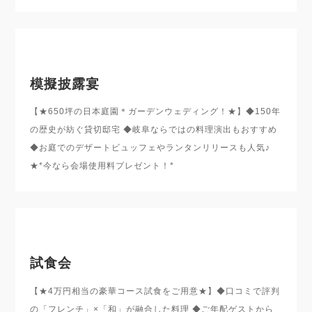
模擬披露宴
【★650坪の日本庭園＊ガーデンウェディング！★】◆150年
の歴史が紡ぐ貸切邸宅 ◆岐阜ならではの料理演出もおすすめ
◆お庭でのデザートビュッフェやランタンリリースも人気♪
★*今なら会場使用料プレゼント！*
試食会
【★4万円相当の豪華コース試食をご用意★】◆口コミで評判
の「フレンチ」×「和」が融合した料理 ◆ご年配ゲストから