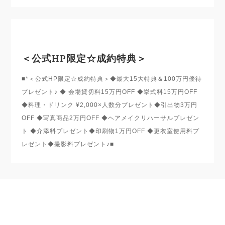
＜公式HP限定☆成約特典＞
■*＜公式HP限定☆成約特典＞◆最大15大特典＆100万円優待
プレゼント♪ ◆ 会場貸切料15万円OFF ◆挙式料15万円OFF
◆料理・ドリンク ¥2,000×人数分プレゼント◆引出物3万円
OFF ◆写真商品2万円OFF ◆ヘアメイクリハーサルプレゼン
ト ◆介添料プレゼント◆印刷物1万円OFF ◆更衣室使用料プ
レゼント◆撮影料プレゼント♪■
このフェアを予約する
ご希望の日程を選択してください。