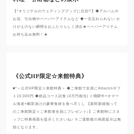
【*オリジナルのウェディンググッズに注目!*】◆アルバムや
お花、引出物やペーパーアイテムなど ◆一生忘れられない か
けがえのない瞬間をおふたりらしく演出★ペーパーアイテム
お持ち込み無料！★
《公式HP限定☆来館特典》
■*＜公式HP限定☆来館特典＞ ◆ご来館で全員にAmazonギフ
ト10,000円 ◆絶品コース試食 (4万円相当) ☆飛騨牛×オマー
ル海老×鯛茶漬けの豪華食材を食べ尽くし 【新郎新婦揃って
のご来館限定☆ご来館者全員にプレゼント♪】ご来館時にスタ
ッフに特典画面を提示くださいね♪ ※ご退館後の画面提示は無
効となります。