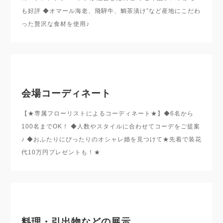
も好評 ◆オマール海老、飛騨牛、鯛茶漬け”など産地にこだわ
った贅沢な食材を使用♪
会場コーディネート
【★専属フローリストによるコーディネート★】◆6名から
100名までOK！ ◆人数やスタイルに合わせてコーデをご提案
♪ ◆おふたりにぴったりのオシャレ婚を見つけて★先着で装花
代10万円プレゼントも！★
料理・引出物などの展示