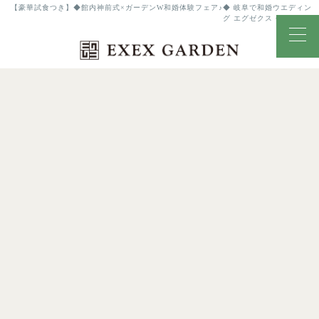
【豪華試食つき】◆館内神前式×ガーデンW和婚体験フェア♪◆ 岐阜で和婚ウエディン
グ エグゼクス・ガーデン