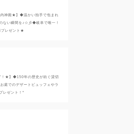
館内神殿★】◆温かい拍手で包まれ
のない瞬間を♪☆彡◆岐阜で唯一！
円プレゼント★
グ！★】◆150年の歴史が紡ぐ貸切
◆お庭でのデザートビュッフェやラ
プレゼント！*