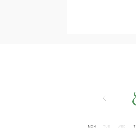
MON
TUE
WED
T