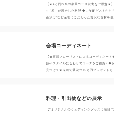
【★4万円相当の豪華コース試食をご用意★
×「和」が融合した料理 ◆ご年配ゲストから
茶漬け”など産地にこだわった贅沢な食材を使
会場コーディネート
【★専属フローリストによるコーディネート★】
数やスタイルに合わせてコーデをご提案♪ ◆
見つけて★先着で装花代10万円プレゼントも
料理・引出物などの展示
【*オリジナルのウェディンググッズに注目!