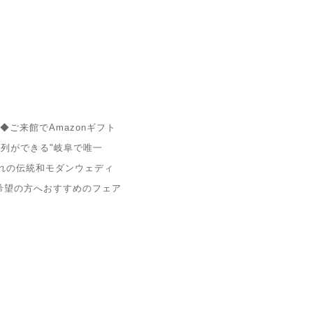
◆ご来館でAmazonギフト
行列ができる"岐阜で唯一
憧れの伝統和モダンウェディ
希望の方へおすすめのフェア