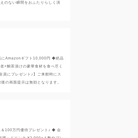
がえのない瞬間をおふたりらしく演
Amazonギフト10,000円 ◆絶品
ル海老×鯛茶漬けの豪華食材を食べ尽く
全員にプレゼント♪】ご来館時にス
館後の画面提示は無効となります。
＆100万円優待プレゼント♪ ◆ 会
料理・ドリンク ¥2,000×人数分プレ