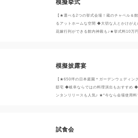
模擬挙式
【★選べる2つの挙式会場！蔵のチャペル＆
るアットホームな空間 ◆大切な人とかけがえ
花嫁行列ができる館内神殿も♪★挙式料10万
模擬披露宴
【★650坪の日本庭園＊ガーデンウェディン
邸宅 ◆岐阜ならではの料理演出もおすすめ 
ンタンリリースも人気♪ ★*今なら会場使用料
試食会