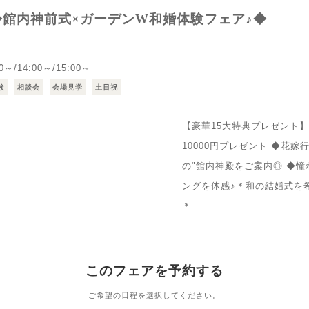
館内神前式×ガーデンW和婚体験フェア♪◆
30～/14:00～/15:00～
験
相談会
会場見学
土日祝
【豪華15大特典プレゼント】
10000円プレゼント ◆花嫁
の"館内神殿をご案内◎ ◆
ングを体感♪＊和の結婚式を
＊
このフェアを予約する
ご希望の日程を選択してください。