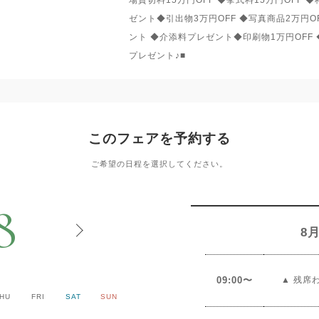
ゼント◆引出物3万円OFF ◆写真商品2万円
ント ◆介添料プレゼント◆印刷物1万円OFF
プレゼント♪■
このフェアを予約する
ご希望の日程を選択してください。
8
8月
09:00〜
▲ 残席
HU
FRI
SAT
SUN
MON
TUE
WED