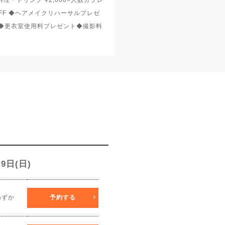
OFF ◆ヘアメイクリハーサルプレゼ
 ◆更衣室使用料プレゼント◆撮影料
9
9日(日)
わずか
予約する
THU
FRI
SAT
SUN