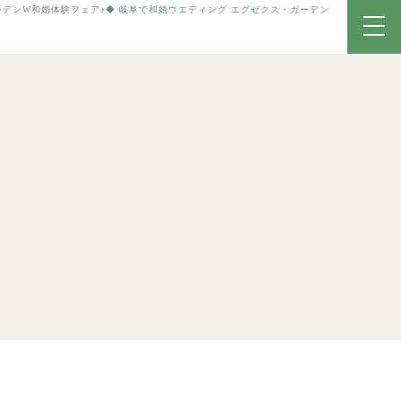
デンW和婚体験フェア♪◆ 岐阜で和婚ウエディング エグゼクス・ガーデン