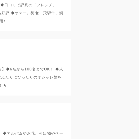
】◆口コミで評判の「フレンチ」
も好評 ◆オマール海老、飛騨牛、鯛
用♪
◆6名から100名までOK！ ◆人
おふたりにぴったりのオシャレ婚を
！★
*】◆アルバムやお花、引出物やペー