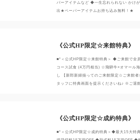
パーアイテムなど ◆一生忘れられない かけ
出★ペーパーアイテムお持ち込み無料！★
《公式HP限定☆来館特典》
■*＜公式HP限定☆来館特典＞ ◆ご来館で全員に
コース試食 (4万円相当) ☆飛騨牛×オマー
し 【新郎新婦揃ってのご来館限定☆ご来館者
タッフに特典画面を提示くださいね♪ ※ご退
《公式HP限定☆成約特典》
■*＜公式HP限定☆成約特典＞◆最大15大特典
場貸切料15万円OFF ◆挙式料15万円OFF ◆